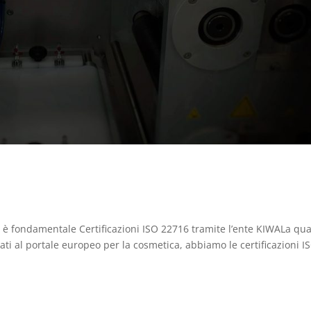
i è fondamentale Certificazioni ISO 22716 tramite l’ente KIWALa qua
ati al portale europeo per la cosmetica, abbiamo le certificazioni I